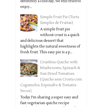
definitely a cold day, we still tried to
enjoy...
Simple Fruit Pie (Torta
Simples de Fruitas)
A simple fruit pie
without crust is a quick
and delicious dessert that
highlights the natural sweetness of
fresh fruit. This easy pie is a p...
Crustless Quiche with
Mushrooms, Spinach &
Sun Dried Tomatoes
(Quiche sem Crosta com
Cogumelos, Espinafre & Tomates
Secos)
Today I'm sharing a super easy and
fast vegetarian quiche recipe