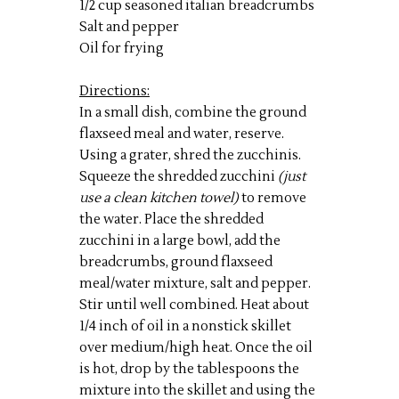
1/2 cup seasoned italian breadcrumbs
Salt and pepper
Oil for frying
Directions:
In a small dish, combine the ground
flaxseed meal and water, reserve.
Using a grater, shred the zucchinis.
Squeeze the shredded zucchini
(just
use a clean kitchen towel)
to remove
the water. Place the shredded
zucchini in a large bowl, add the
breadcrumbs, ground flaxseed
meal/water mixture, salt and pepper.
Stir until well combined. Heat about
1/4 inch of oil in a nonstick skillet
over medium/high heat. Once the oil
is hot, drop by the tablespoons the
mixture into the skillet and using the