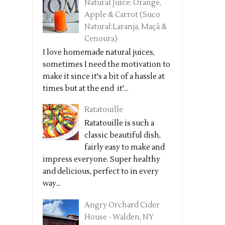
Natural Juice: Orange,
Apple & Carrot (Suco
Natural:Laranja, Maçã &
Cenoura)
I love homemade natural juices,
sometimes I need the motivation to
make it since it's a bit of a hassle at
times but at the end it'...
Ratatouille
Ratatouille is such a
classic beautiful dish,
fairly easy to make and
impress everyone. Super healthy
and delicious, perfect to in every
way...
Angry Orchard Cider
House - Walden, NY