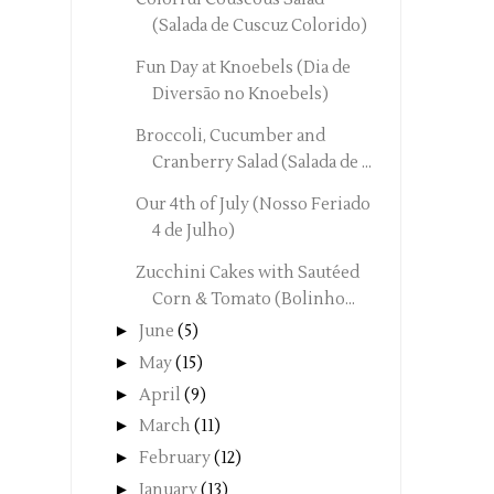
(Salada de Cuscuz Colorido)
Fun Day at Knoebels (Dia de
Diversão no Knoebels)
Broccoli, Cucumber and
Cranberry Salad (Salada de ...
Our 4th of July (Nosso Feriado
4 de Julho)
Zucchini Cakes with Sautéed
Corn & Tomato (Bolinho...
►
June
(5)
►
May
(15)
►
April
(9)
►
March
(11)
►
February
(12)
►
January
(13)