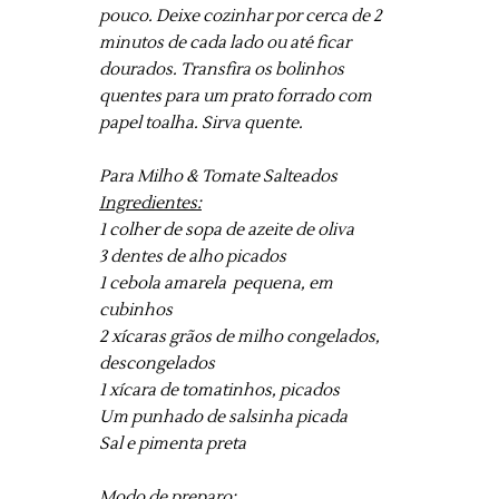
pouco. Deixe cozinhar por cerca de 2
minutos de cada lado ou até ficar
dourados. Transfira os bolinhos
quentes para um prato forrado com
papel toalha. Sirva quente.
Para Milho & Tomate Salteados
Ingredientes:
1 colher de sopa de azeite de oliva
3 dentes de alho picados
1 cebola amarela pequena, em
cubinhos
2 xícaras grãos de milho congelados,
descongelados
1 xícara de tomatinhos, picados
Um punhado de salsinha picada
Sal e pimenta preta
Modo de preparo: