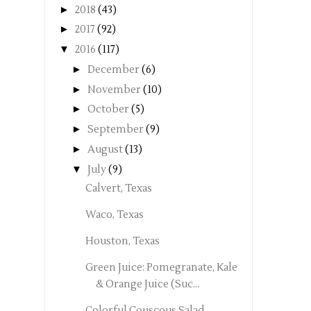
►
2018
(43)
►
2017
(92)
▼
2016
(117)
►
December
(6)
►
November
(10)
►
October
(5)
►
September
(9)
►
August
(13)
▼
July
(9)
Calvert, Texas
Waco, Texas
Houston, Texas
Green Juice: Pomegranate, Kale
& Orange Juice (Suc...
Colorful Couscous Salad