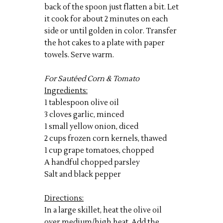
back of the spoon just flatten a bit. Let
it cook for about 2 minutes on each
side or until golden in color. Transfer
the hot cakes to a plate with paper
towels. Serve warm.
For Sautéed Corn & Tomato
Ingredients:
1 tablespoon olive oil
3 cloves garlic, minced
1 small yellow onion, diced
2 cups frozen corn kernels, thawed
1 cup grape tomatoes, chopped
A handful chopped parsley
Salt and black pepper
Directions:
In a large skillet, heat the olive oil
over medium/high heat. Add the