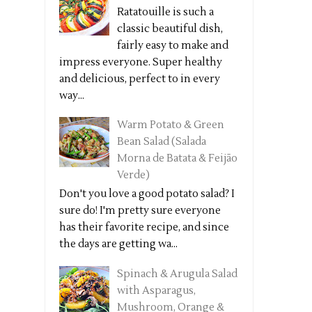
Ratatouille is such a
classic beautiful dish,
fairly easy to make and
impress everyone. Super healthy
and delicious, perfect to in every
way...
Warm Potato & Green
Bean Salad (Salada
Morna de Batata & Feijão
Verde)
Don't you love a good potato salad? I
sure do! I'm pretty sure everyone
has their favorite recipe, and since
the days are getting wa...
Spinach & Arugula Salad
with Asparagus,
Mushroom, Orange &