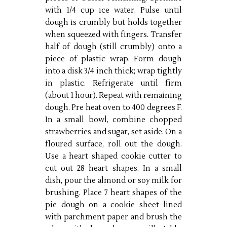
with 1/4 cup ice water. Pulse until
dough is crumbly but holds together
when squeezed with fingers. Transfer
half of dough (still crumbly) onto a
piece of plastic wrap. Form dough
into a disk 3/4 inch thick; wrap tightly
in plastic. Refrigerate until firm
(about 1 hour). Repeat with remaining
dough. Pre heat oven to 400 degrees F.
In a small bowl, combine chopped
strawberries and sugar, set aside.
On a
floured surface, roll out the dough.
Use a heart shaped cookie cutter to
cut out 28 heart shapes. In a small
dish, pour the almond or soy milk for
brushing. Place 7 heart shapes of the
pie dough on a cookie sheet lined
with parchment paper and brush the