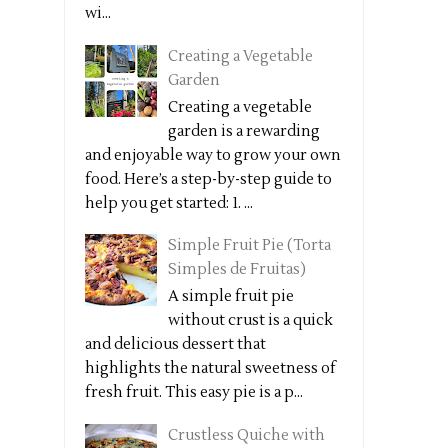
wi...
Creating a Vegetable
Garden
Creating a vegetable
garden is a rewarding
and enjoyable way to grow your own
food. Here’s a step-by-step guide to
help you get started: 1. ...
Simple Fruit Pie (Torta
Simples de Fruitas)
A simple fruit pie
without crust is a quick
and delicious dessert that
highlights the natural sweetness of
fresh fruit. This easy pie is a p...
Crustless Quiche with