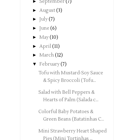
►
September
(7)
►
August
(3)
►
July
(7)
►
June
(6)
►
May
(10)
►
April
(11)
►
March
(12)
▼
February
(7)
Tofu with Mustard-Soy Sauce
& Spicy Broccoli (Tofu...
Salad with Bell Peppers &
Hearts of Palm (Salada c...
Colorful Baby Potatoes &
Green Beans (Batatinhas C...
Mini Strawberry Heart Shaped
Pies (Mini Tortinhas ...