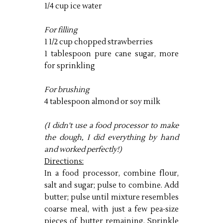
1/4 cup ice water
For filling
1 1/2 cup chopped strawberries
1 tablespoon pure cane sugar, more
for sprinkling
For brushing
4 tablespoon almond or soy milk
(I didn't use a food processor to make
the dough, I did everything by hand
and worked perfectly!)
Directions:
In a food processor, combine flour,
salt and sugar; pulse to combine. Add
butter; pulse until mixture resembles
coarse meal, with just a few pea-size
pieces of butter remaining. Sprinkle