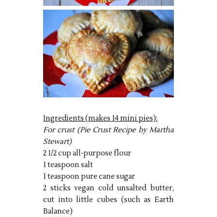
Ingredients (makes 14 mini pies):
For crust (Pie Crust Recipe by Martha
Stewart)
2 1/2 cup all-purpose flour
1 teaspoon salt
1 teaspoon pure cane sugar
2 sticks vegan cold unsalted butter,
cut into little cubes (such as Earth
Balance)